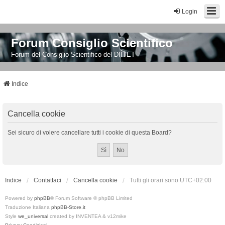
Login
Forum Consiglio Scientifico
Forum del Consiglio Scientifico del DIITET
Indice
Cancella cookie
Sei sicuro di volere cancellare tutti i cookie di questa Board?
Indice
Contattaci
Cancella cookie
Tutti gli orari sono
UTC+02:00
Powered by
phpBB
® Forum Software © phpBB Limited
Traduzione Italiana
phpBB-Store.it
Style
we_universal
created by INVENTEA & v12mike