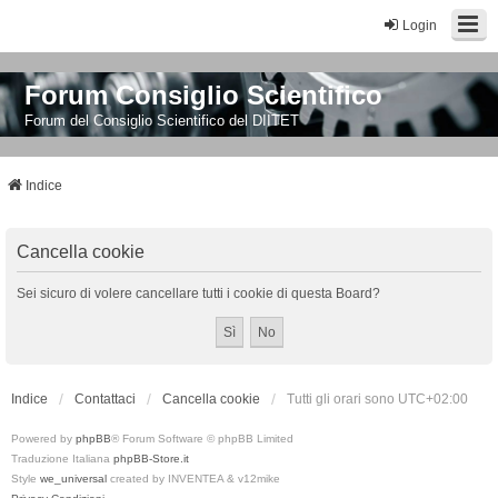
Login
Forum Consiglio Scientifico
Forum del Consiglio Scientifico del DIITET
Indice
Cancella cookie
Sei sicuro di volere cancellare tutti i cookie di questa Board?
Indice
Contattaci
Cancella cookie
Tutti gli orari sono
UTC+02:00
Powered by
phpBB
® Forum Software © phpBB Limited
Traduzione Italiana
phpBB-Store.it
Style
we_universal
created by INVENTEA & v12mike