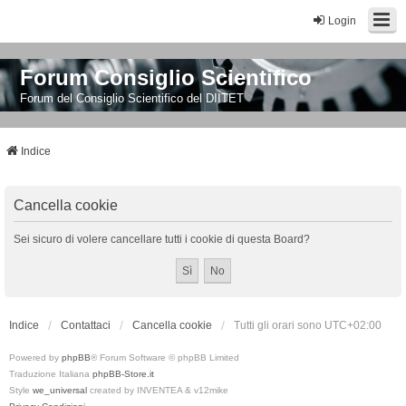
Login
Forum Consiglio Scientifico
Forum del Consiglio Scientifico del DIITET
Indice
Cancella cookie
Sei sicuro di volere cancellare tutti i cookie di questa Board?
Indice
Contattaci
Cancella cookie
Tutti gli orari sono
UTC+02:00
Powered by
phpBB
® Forum Software © phpBB Limited
Traduzione Italiana
phpBB-Store.it
Style
we_universal
created by INVENTEA & v12mike