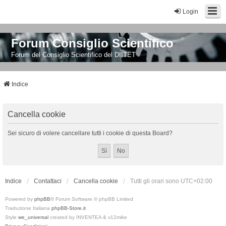
Login
Forum Consiglio Scientifico
Forum del Consiglio Scientifico del DIITET
Indice
Cancella cookie
Sei sicuro di volere cancellare tutti i cookie di questa Board?
Indice
Contattaci
Cancella cookie
Tutti gli orari sono
UTC+02:00
Powered by
phpBB
® Forum Software © phpBB Limited
Traduzione Italiana
phpBB-Store.it
Style
we_universal
created by INVENTEA & v12mike