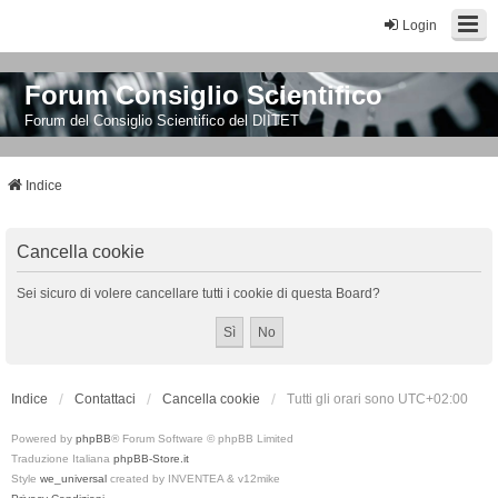
Login
Forum Consiglio Scientifico
Forum del Consiglio Scientifico del DIITET
Indice
Cancella cookie
Sei sicuro di volere cancellare tutti i cookie di questa Board?
Indice
Contattaci
Cancella cookie
Tutti gli orari sono
UTC+02:00
Powered by
phpBB
® Forum Software © phpBB Limited
Traduzione Italiana
phpBB-Store.it
Style
we_universal
created by INVENTEA & v12mike