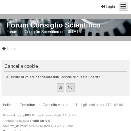
Login
Forum Consiglio Scientifico
Forum del Consiglio Scientifico del DIITET
Indice
Cancella cookie
Sei sicuro di volere cancellare tutti i cookie di questa Board?
Indice
Contattaci
Cancella cookie
Tutti gli orari sono
UTC+02:00
Powered by
phpBB
® Forum Software © phpBB Limited
Traduzione Italiana
phpBB-Store.it
Style
we_universal
created by INVENTEA & v12mike