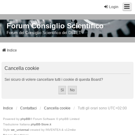
Login
Forum Consiglio Scientifico
Forum del Consiglio Scientifico del DIITET
Indice
Cancella cookie
Sei sicuro di volere cancellare tutti i cookie di questa Board?
Indice
Contattaci
Cancella cookie
Tutti gli orari sono
UTC+02:00
Powered by
phpBB
® Forum Software © phpBB Limited
Traduzione Italiana
phpBB-Store.it
Style
we_universal
created by INVENTEA & v12mike