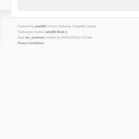
Powered by
phpBB
® Forum Software © phpBB Limited
Traduzione Italiana
phpBB-Store.it
Style
we_universal
created by INVENTEA & v12mike
Privacy
Condizioni