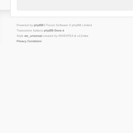
Powered by
phpBB
® Forum Software © phpBB Limited
Traduzione Italiana
phpBB-Store.it
Style
we_universal
created by INVENTEA & v12mike
Privacy
Condizioni