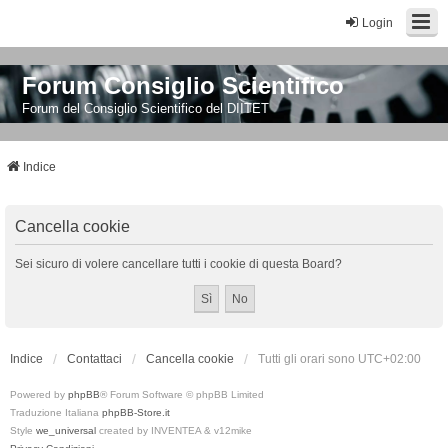
Login
Forum Consiglio Scientifico
Forum del Consiglio Scientifico del DIITET
Indice
Cancella cookie
Sei sicuro di volere cancellare tutti i cookie di questa Board?
Indice
Contattaci
Cancella cookie
Tutti gli orari sono
UTC+02:00
Powered by
phpBB
® Forum Software © phpBB Limited
Traduzione Italiana
phpBB-Store.it
Style
we_universal
created by INVENTEA & v12mike