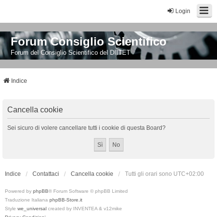
Login
Forum Consiglio Scientifico
Forum del Consiglio Scientifico del DIITET
Indice
Cancella cookie
Sei sicuro di volere cancellare tutti i cookie di questa Board?
Indice
Contattaci
Cancella cookie
Tutti gli orari sono
UTC+02:00
Powered by
phpBB
® Forum Software © phpBB Limited
Traduzione Italiana
phpBB-Store.it
Style
we_universal
created by INVENTEA & v12mike