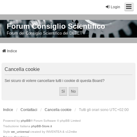
Login
Forum Consiglio Scientifico
Forum del Consiglio Scientifico del DIITET
Indice
Cancella cookie
Sei sicuro di volere cancellare tutti i cookie di questa Board?
Indice
Contattaci
Cancella cookie
Tutti gli orari sono
UTC+02:00
Powered by
phpBB
® Forum Software © phpBB Limited
Traduzione Italiana
phpBB-Store.it
Style
we_universal
created by INVENTEA & v12mike