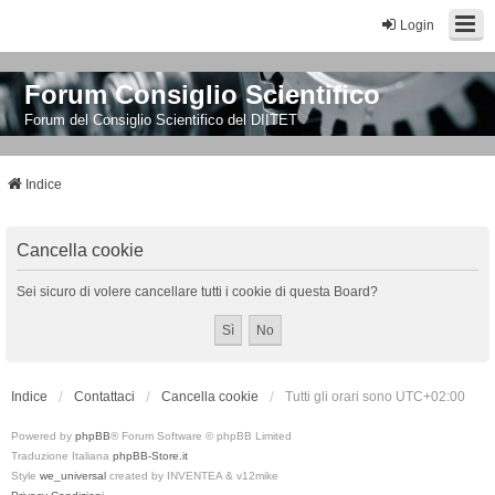
Login
Forum Consiglio Scientifico
Forum del Consiglio Scientifico del DIITET
Indice
Cancella cookie
Sei sicuro di volere cancellare tutti i cookie di questa Board?
Indice
Contattaci
Cancella cookie
Tutti gli orari sono
UTC+02:00
Powered by
phpBB
® Forum Software © phpBB Limited
Traduzione Italiana
phpBB-Store.it
Style
we_universal
created by INVENTEA & v12mike