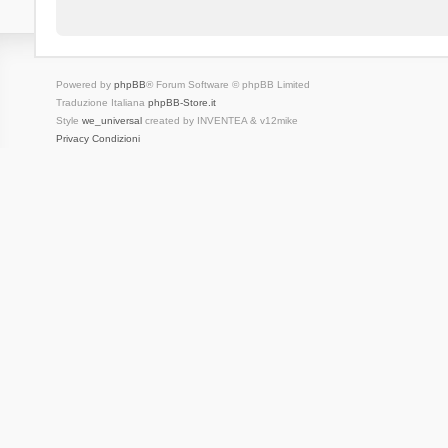
Powered by
phpBB
® Forum Software © phpBB Limited
Traduzione Italiana
phpBB-Store.it
Style
we_universal
created by INVENTEA & v12mike
Privacy
Condizioni