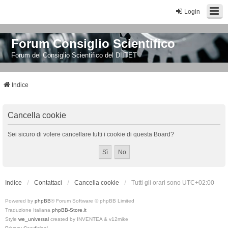
Login
Forum Consiglio Scientifico
Forum del Consiglio Scientifico del DIITET
Indice
Cancella cookie
Sei sicuro di volere cancellare tutti i cookie di questa Board?
Indice
Contattaci
Cancella cookie
Tutti gli orari sono
UTC+02:00
Powered by
phpBB
® Forum Software © phpBB Limited
Traduzione Italiana
phpBB-Store.it
Style
we_universal
created by INVENTEA & v12mike