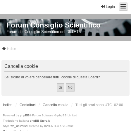
Login
Forum Consiglio Scientifico
Forum del Consiglio Scientifico del DIITET
Indice
Cancella cookie
Sei sicuro di volere cancellare tutti i cookie di questa Board?
Indice
Contattaci
Cancella cookie
Tutti gli orari sono
UTC+02:00
Powered by
phpBB
® Forum Software © phpBB Limited
Traduzione Italiana
phpBB-Store.it
Style
we_universal
created by INVENTEA & v12mike