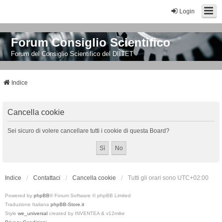
Login
Forum Consiglio Scientifico
Forum del Consiglio Scientifico del DIITET
Indice
Cancella cookie
Sei sicuro di volere cancellare tutti i cookie di questa Board?
Indice
Contattaci
Cancella cookie
Tutti gli orari sono
UTC+02:00
Powered by
phpBB
® Forum Software © phpBB Limited
Traduzione Italiana
phpBB-Store.it
Style
we_universal
created by INVENTEA & v12mike