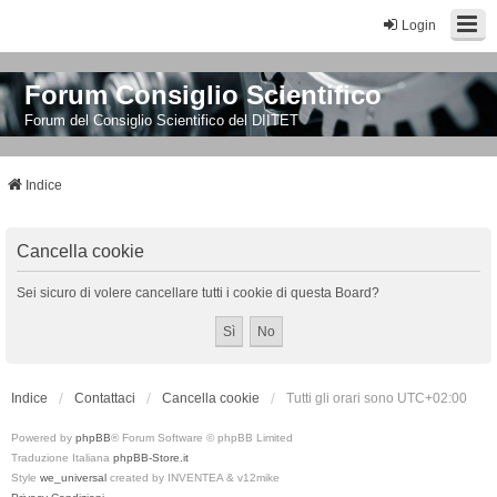
Login
Forum Consiglio Scientifico
Forum del Consiglio Scientifico del DIITET
Indice
Cancella cookie
Sei sicuro di volere cancellare tutti i cookie di questa Board?
Indice
Contattaci
Cancella cookie
Tutti gli orari sono
UTC+02:00
Powered by
phpBB
® Forum Software © phpBB Limited
Traduzione Italiana
phpBB-Store.it
Style
we_universal
created by INVENTEA & v12mike