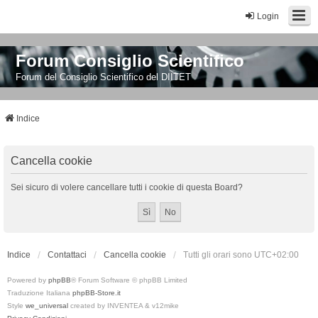
Login
Forum Consiglio Scientifico
Forum del Consiglio Scientifico del DIITET
Indice
Cancella cookie
Sei sicuro di volere cancellare tutti i cookie di questa Board?
Indice
Contattaci
Cancella cookie
Tutti gli orari sono
UTC+02:00
Powered by
phpBB
® Forum Software © phpBB Limited
Traduzione Italiana
phpBB-Store.it
Style
we_universal
created by INVENTEA & v12mike