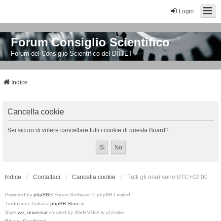
Login
Forum Consiglio Scientifico
Forum del Consiglio Scientifico del DIITET
Indice
Cancella cookie
Sei sicuro di volere cancellare tutti i cookie di questa Board?
Indice
Contattaci
Cancella cookie
Tutti gli orari sono
UTC+02:00
Powered by
phpBB
® Forum Software © phpBB Limited
Traduzione Italiana
phpBB-Store.it
Style
we_universal
created by INVENTEA & v12mike