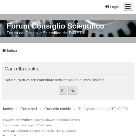
Login
Forum Consiglio Scientifico
Forum del Consiglio Scientifico del DIITET
Indice
Cancella cookie
Sei sicuro di volere cancellare tutti i cookie di questa Board?
Indice
Contattaci
Cancella cookie
Tutti gli orari sono
UTC+02:00
Powered by
phpBB
® Forum Software © phpBB Limited
Traduzione Italiana
phpBB-Store.it
Style
we_universal
created by INVENTEA & v12mike