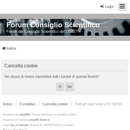
Login
Forum Consiglio Scientifico
Forum del Consiglio Scientifico del DIITET
Indice
Cancella cookie
Sei sicuro di volere cancellare tutti i cookie di questa Board?
Indice
Contattaci
Cancella cookie
Tutti gli orari sono
UTC+02:00
Powered by
phpBB
® Forum Software © phpBB Limited
Traduzione Italiana
phpBB-Store.it
Style
we_universal
created by INVENTEA & v12mike