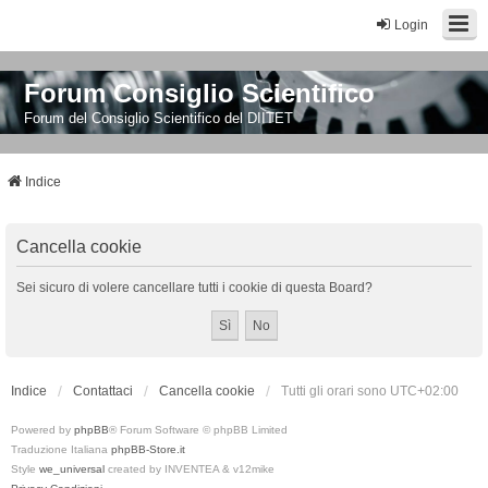
Login
Forum Consiglio Scientifico
Forum del Consiglio Scientifico del DIITET
Indice
Cancella cookie
Sei sicuro di volere cancellare tutti i cookie di questa Board?
Indice
Contattaci
Cancella cookie
Tutti gli orari sono
UTC+02:00
Powered by
phpBB
® Forum Software © phpBB Limited
Traduzione Italiana
phpBB-Store.it
Style
we_universal
created by INVENTEA & v12mike