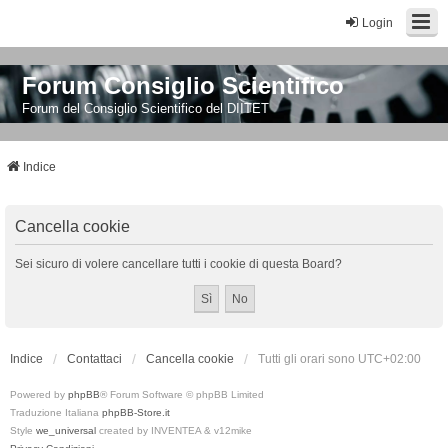
Login
Forum Consiglio Scientifico
Forum del Consiglio Scientifico del DIITET
Indice
Cancella cookie
Sei sicuro di volere cancellare tutti i cookie di questa Board?
Indice
Contattaci
Cancella cookie
Tutti gli orari sono
UTC+02:00
Powered by
phpBB
® Forum Software © phpBB Limited
Traduzione Italiana
phpBB-Store.it
Style
we_universal
created by INVENTEA & v12mike