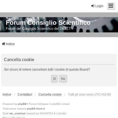
Login
Forum Consiglio Scientifico
Forum del Consiglio Scientifico del DIITET
Indice
Cancella cookie
Sei sicuro di volere cancellare tutti i cookie di questa Board?
Indice
Contattaci
Cancella cookie
Tutti gli orari sono
UTC+02:00
Powered by
phpBB
® Forum Software © phpBB Limited
Traduzione Italiana
phpBB-Store.it
Style
we_universal
created by INVENTEA & v12mike