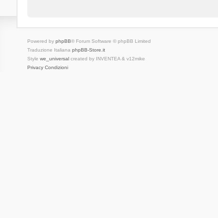
Powered by
phpBB
® Forum Software © phpBB Limited
Traduzione Italiana
phpBB-Store.it
Style
we_universal
created by INVENTEA & v12mike
Privacy
Condizioni