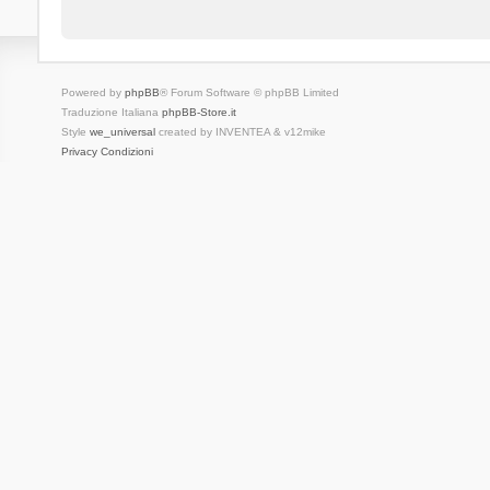
Powered by
phpBB
® Forum Software © phpBB Limited
Traduzione Italiana
phpBB-Store.it
Style
we_universal
created by INVENTEA & v12mike
Privacy
Condizioni