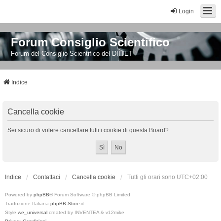
Login
Forum Consiglio Scientifico
Forum del Consiglio Scientifico del DIITET
Indice
Cancella cookie
Sei sicuro di volere cancellare tutti i cookie di questa Board?
Indice
Contattaci
Cancella cookie
Tutti gli orari sono
UTC+02:00
Powered by
phpBB
® Forum Software © phpBB Limited
Traduzione Italiana
phpBB-Store.it
Style
we_universal
created by INVENTEA & v12mike