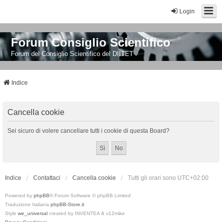
Login
Forum Consiglio Scientifico
Forum del Consiglio Scientifico del DIITET
Indice
Cancella cookie
Sei sicuro di volere cancellare tutti i cookie di questa Board?
Indice
Contattaci
Cancella cookie
Tutti gli orari sono
UTC+02:00
Powered by
phpBB
® Forum Software © phpBB Limited
Traduzione Italiana
phpBB-Store.it
Style
we_universal
created by INVENTEA & v12mike