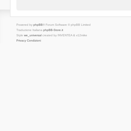
Powered by
phpBB
® Forum Software © phpBB Limited
Traduzione Italiana
phpBB-Store.it
Style
we_universal
created by INVENTEA & v12mike
Privacy
Condizioni