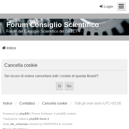
Login
Forum Consiglio Scientifico
Forum del Consiglio Scientifico del DIITET
Indice
Cancella cookie
Sei sicuro di volere cancellare tutti i cookie di questa Board?
Indice
Contattaci
Cancella cookie
Tutti gli orari sono
UTC+02:00
Powered by
phpBB
® Forum Software © phpBB Limited
Traduzione Italiana
phpBB-Store.it
Style
we_universal
created by INVENTEA & v12mike