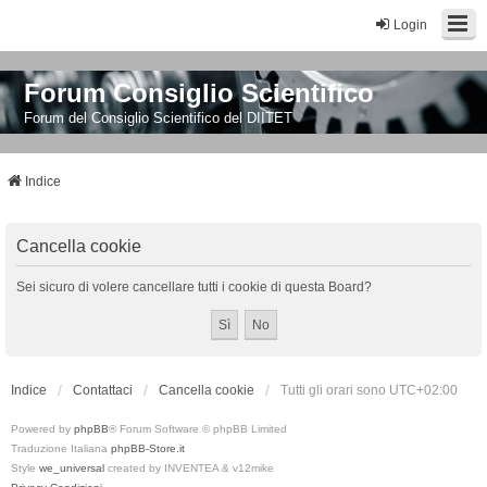
Login
Forum Consiglio Scientifico
Forum del Consiglio Scientifico del DIITET
Indice
Cancella cookie
Sei sicuro di volere cancellare tutti i cookie di questa Board?
Indice
Contattaci
Cancella cookie
Tutti gli orari sono
UTC+02:00
Powered by
phpBB
® Forum Software © phpBB Limited
Traduzione Italiana
phpBB-Store.it
Style
we_universal
created by INVENTEA & v12mike