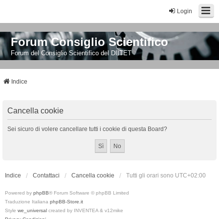
Login
Forum Consiglio Scientifico
Forum del Consiglio Scientifico del DIITET
Indice
Cancella cookie
Sei sicuro di volere cancellare tutti i cookie di questa Board?
Indice
Contattaci
Cancella cookie
Tutti gli orari sono
UTC+02:00
Powered by
phpBB
® Forum Software © phpBB Limited
Traduzione Italiana
phpBB-Store.it
Style
we_universal
created by INVENTEA & v12mike