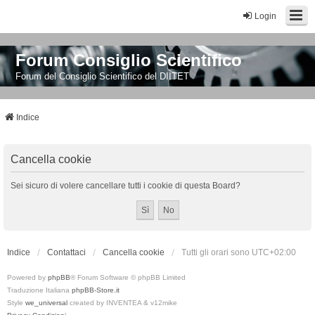
Login
Forum Consiglio Scientifico
Forum del Consiglio Scientifico del DIITET
Indice
Cancella cookie
Sei sicuro di volere cancellare tutti i cookie di questa Board?
Indice
Contattaci
Cancella cookie
Tutti gli orari sono
UTC+02:00
Powered by
phpBB
® Forum Software © phpBB Limited
Traduzione Italiana
phpBB-Store.it
Style
we_universal
created by INVENTEA & v12mike