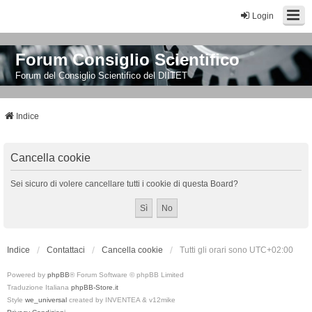
Login
Forum Consiglio Scientifico
Forum del Consiglio Scientifico del DIITET
Indice
Cancella cookie
Sei sicuro di volere cancellare tutti i cookie di questa Board?
Indice
Contattaci
Cancella cookie
Tutti gli orari sono
UTC+02:00
Powered by
phpBB
® Forum Software © phpBB Limited
Traduzione Italiana
phpBB-Store.it
Style
we_universal
created by INVENTEA & v12mike