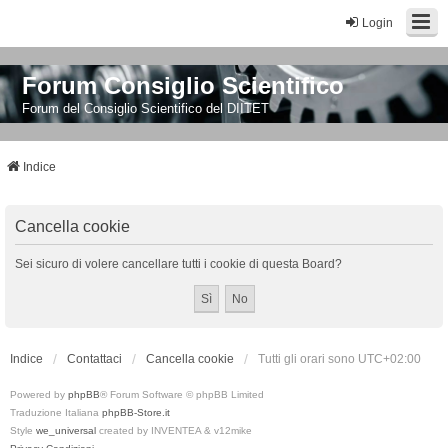
Login
Forum Consiglio Scientifico
Forum del Consiglio Scientifico del DIITET
Indice
Cancella cookie
Sei sicuro di volere cancellare tutti i cookie di questa Board?
Indice
Contattaci
Cancella cookie
Tutti gli orari sono
UTC+02:00
Powered by
phpBB
® Forum Software © phpBB Limited
Traduzione Italiana
phpBB-Store.it
Style
we_universal
created by INVENTEA & v12mike