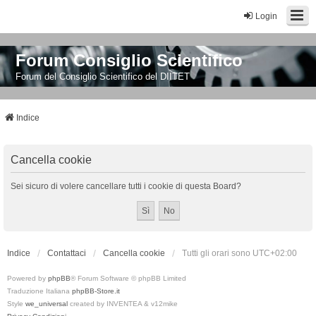
Login
Forum Consiglio Scientifico
Forum del Consiglio Scientifico del DIITET
Indice
Cancella cookie
Sei sicuro di volere cancellare tutti i cookie di questa Board?
Indice
Contattaci
Cancella cookie
Tutti gli orari sono
UTC+02:00
Powered by
phpBB
® Forum Software © phpBB Limited
Traduzione Italiana
phpBB-Store.it
Style
we_universal
created by INVENTEA & v12mike