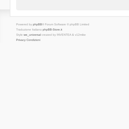
Powered by
phpBB
® Forum Software © phpBB Limited
Traduzione Italiana
phpBB-Store.it
Style
we_universal
created by INVENTEA & v12mike
Privacy
Condizioni