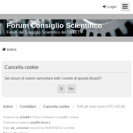
Login
Forum Consiglio Scientifico
Forum del Consiglio Scientifico del DIITET
Indice
Cancella cookie
Sei sicuro di volere cancellare tutti i cookie di questa Board?
Indice
Contattaci
Cancella cookie
Tutti gli orari sono
UTC+02:00
Powered by
phpBB
® Forum Software © phpBB Limited
Traduzione Italiana
phpBB-Store.it
Style
we_universal
created by INVENTEA & v12mike