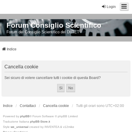
Login
Forum Consiglio Scientifico
Forum del Consiglio Scientifico del DIITET
Indice
Cancella cookie
Sei sicuro di volere cancellare tutti i cookie di questa Board?
Indice
Contattaci
Cancella cookie
Tutti gli orari sono
UTC+02:00
Powered by
phpBB
® Forum Software © phpBB Limited
Traduzione Italiana
phpBB-Store.it
Style
we_universal
created by INVENTEA & v12mike