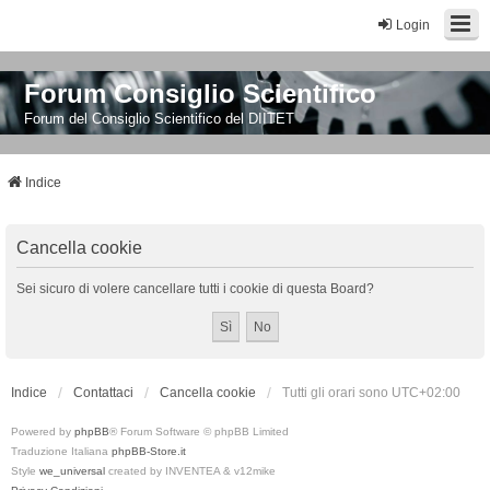
Login
Forum Consiglio Scientifico
Forum del Consiglio Scientifico del DIITET
Indice
Cancella cookie
Sei sicuro di volere cancellare tutti i cookie di questa Board?
Indice
Contattaci
Cancella cookie
Tutti gli orari sono
UTC+02:00
Powered by
phpBB
® Forum Software © phpBB Limited
Traduzione Italiana
phpBB-Store.it
Style
we_universal
created by INVENTEA & v12mike