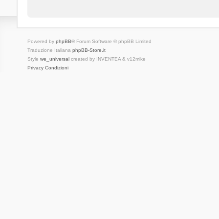
Powered by
phpBB
® Forum Software © phpBB Limited
Traduzione Italiana
phpBB-Store.it
Style
we_universal
created by INVENTEA & v12mike
Privacy
Condizioni