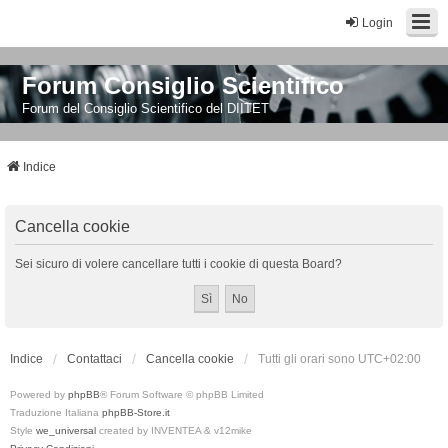
Login
Forum Consiglio Scientifico
Forum del Consiglio Scientifico del DIITET
Indice
Cancella cookie
Sei sicuro di volere cancellare tutti i cookie di questa Board?
Indice
Contattaci
Cancella cookie
Tutti gli orari sono
UTC+02:00
Powered by
phpBB
® Forum Software © phpBB Limited
Traduzione Italiana
phpBB-Store.it
Style
we_universal
created by INVENTEA & v12mike