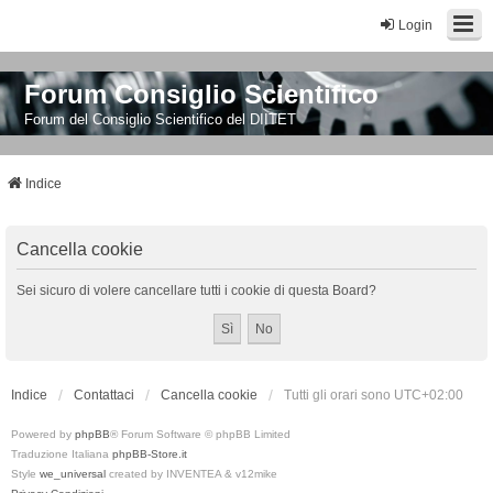
Login
Forum Consiglio Scientifico
Forum del Consiglio Scientifico del DIITET
Indice
Cancella cookie
Sei sicuro di volere cancellare tutti i cookie di questa Board?
Indice
Contattaci
Cancella cookie
Tutti gli orari sono
UTC+02:00
Powered by
phpBB
® Forum Software © phpBB Limited
Traduzione Italiana
phpBB-Store.it
Style
we_universal
created by INVENTEA & v12mike