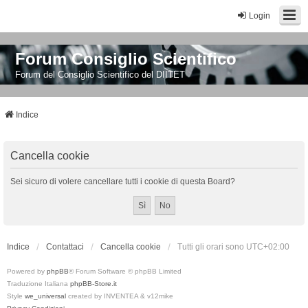
Login
Forum Consiglio Scientifico
Forum del Consiglio Scientifico del DIITET
Indice
Cancella cookie
Sei sicuro di volere cancellare tutti i cookie di questa Board?
Indice
Contattaci
Cancella cookie
Tutti gli orari sono
UTC+02:00
Powered by
phpBB
® Forum Software © phpBB Limited
Traduzione Italiana
phpBB-Store.it
Style
we_universal
created by INVENTEA & v12mike