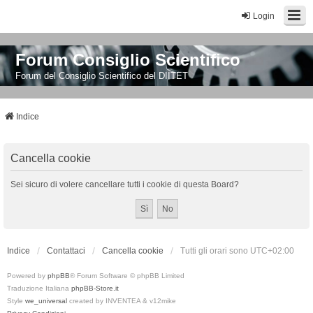
Login
Forum Consiglio Scientifico
Forum del Consiglio Scientifico del DIITET
Indice
Cancella cookie
Sei sicuro di volere cancellare tutti i cookie di questa Board?
Indice
Contattaci
Cancella cookie
Tutti gli orari sono
UTC+02:00
Powered by
phpBB
® Forum Software © phpBB Limited
Traduzione Italiana
phpBB-Store.it
Style
we_universal
created by INVENTEA & v12mike