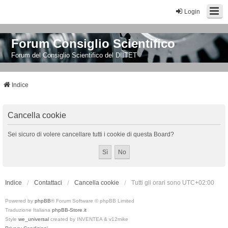
Login
Forum Consiglio Scientifico
Forum del Consiglio Scientifico del DIITET
Indice
Cancella cookie
Sei sicuro di volere cancellare tutti i cookie di questa Board?
Indice
Contattaci
Cancella cookie
Tutti gli orari sono
UTC+02:00
Powered by
phpBB
® Forum Software © phpBB Limited
Traduzione Italiana
phpBB-Store.it
Style
we_universal
created by INVENTEA & v12mike