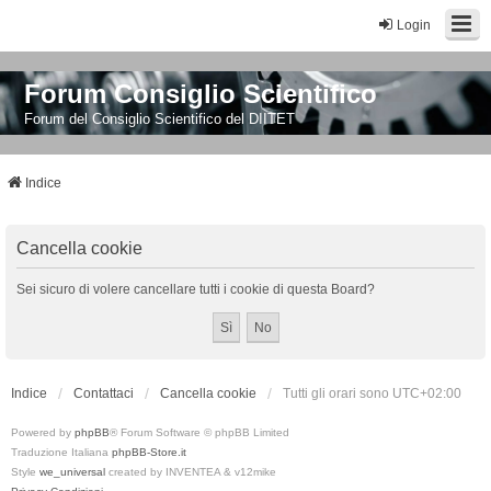
Login
Forum Consiglio Scientifico
Forum del Consiglio Scientifico del DIITET
Indice
Cancella cookie
Sei sicuro di volere cancellare tutti i cookie di questa Board?
Indice
Contattaci
Cancella cookie
Tutti gli orari sono
UTC+02:00
Powered by
phpBB
® Forum Software © phpBB Limited
Traduzione Italiana
phpBB-Store.it
Style
we_universal
created by INVENTEA & v12mike