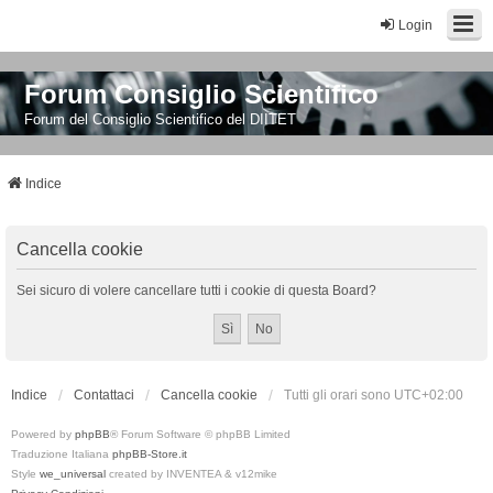
Login
Forum Consiglio Scientifico
Forum del Consiglio Scientifico del DIITET
Indice
Cancella cookie
Sei sicuro di volere cancellare tutti i cookie di questa Board?
Indice
Contattaci
Cancella cookie
Tutti gli orari sono
UTC+02:00
Powered by
phpBB
® Forum Software © phpBB Limited
Traduzione Italiana
phpBB-Store.it
Style
we_universal
created by INVENTEA & v12mike