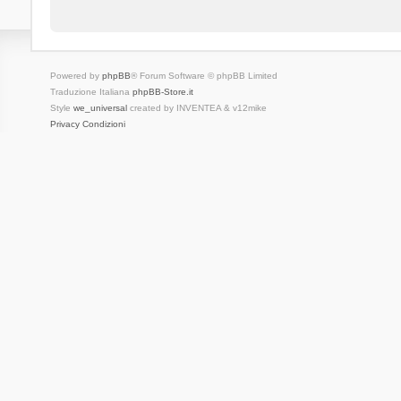
Powered by
phpBB
® Forum Software © phpBB Limited
Traduzione Italiana
phpBB-Store.it
Style
we_universal
created by INVENTEA & v12mike
Privacy
Condizioni